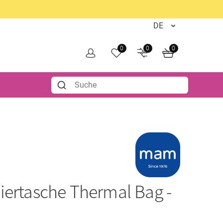
0
0
0
liertasche Thermal Bag -