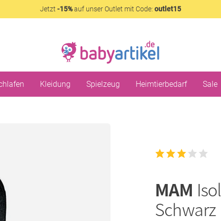
Jetzt
-15%
auf unser Outlet mit Code:
outlet15
chlafen
Kleidung
Spielzeug
Heimtierbedarf
Sale
MAM
Iso
Schwarz