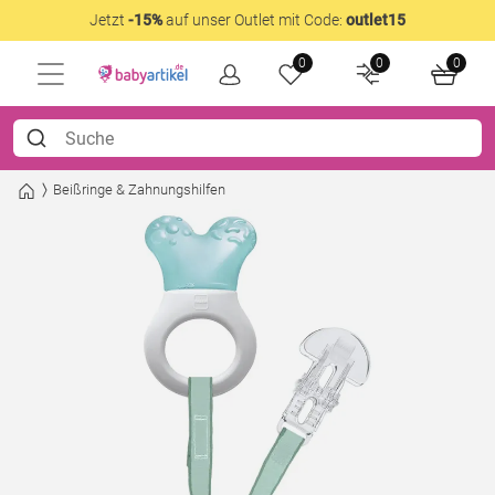
Jetzt
-15%
auf unser Outlet mit Code:
outlet15
0
0
0
Beißringe & Zahnungshilfen