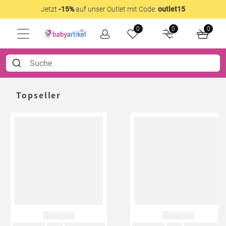
Jetzt
-15%
auf unser Outlet mit Code:
outlet15
0
0
0
Topseller