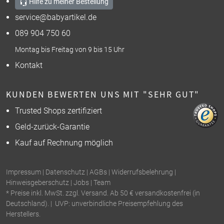
Hilfe zu meiner Bestellung
service@babyartikel.de
089 904 750 60
Montag bis Freitag von 9 bis 15 Uhr
Kontakt
KUNDEN BEWERTEN UNS MIT "SEHR GUT"
Trusted Shops zertifiziert
Geld-zurück-Garantie
Kauf auf Rechnung möglich
Impressum
|
Datenschutz
|
AGBs
|
Widerrufsbelehrung
|
Hinweisgeberschutz
|
Jobs
|
Team
* Preise inkl. MwSt. zzgl. Versand. Ab 50 € versandkostenfrei (in
Deutschland). | UVP: unverbindliche Preisempfehlung des
Herstellers.