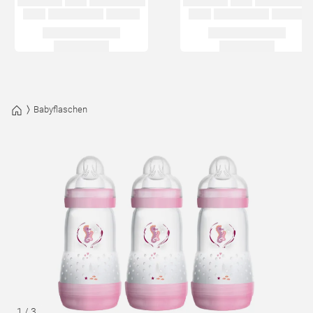
Babyflaschen
1
/
3