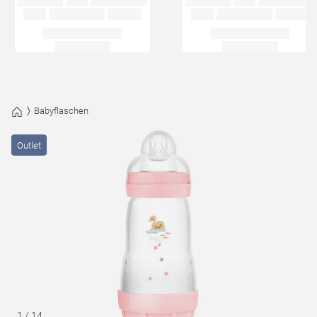
Babyflaschen
Outlet
1
/
14