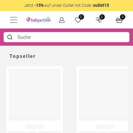
Jetzt
-15%
auf unser Outlet mit Code:
outlet15
0
0
0
Topseller