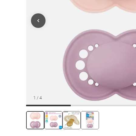
1
/
4