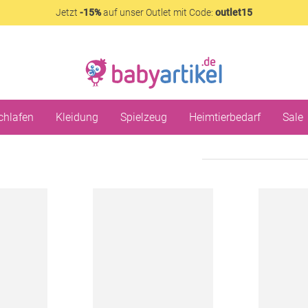
Jetzt
-15%
auf unser Outlet mit Code:
outlet15
chlafen
Kleidung
Spielzeug
Heimtierbedarf
Sale