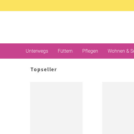
Unterwegs
Füttern
Pflegen
Wohnen & S
Topseller