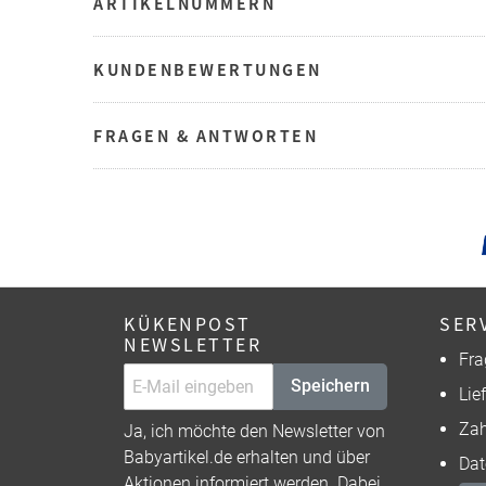
ARTIKELNUMMERN
KUNDENBEWERTUNGEN
FRAGEN & ANTWORTEN
KÜKENPOST
SER
NEWSLETTER
Fra
Speichern
Lie
Zah
Ja, ich möchte den Newsletter von
Babyartikel.de erhalten und über
Dat
Aktionen informiert werden. Dabei