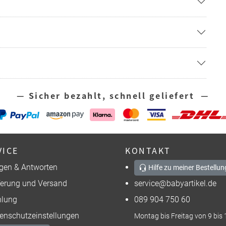
— Sicher bezahlt, schnell geliefert —
VICE
KONTAKT
gen & Antworten
Hilfe zu meiner Bestellun
ferung und Versand
service@babyartikel.de
lung
089 904 750 60
enschutzeinstellungen
Montag bis Freitag von 9 bis 