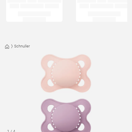
Schnuller
1
/
4