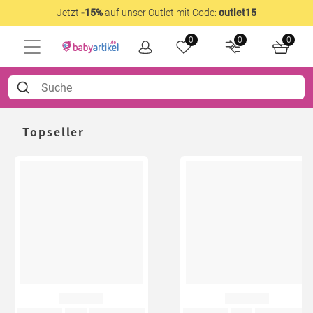
Jetzt
-15%
auf unser Outlet mit Code:
outlet15
0
0
0
Topseller