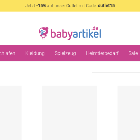
Jetzt
-15%
auf unser Outlet mit Code:
outlet15
chlafen
Kleidung
Spielzeug
Heimtierbedarf
Sale