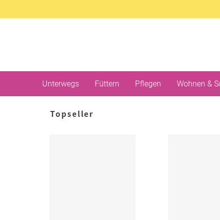
Unterwegs
Füttern
Pflegen
Wohnen & S
Topseller