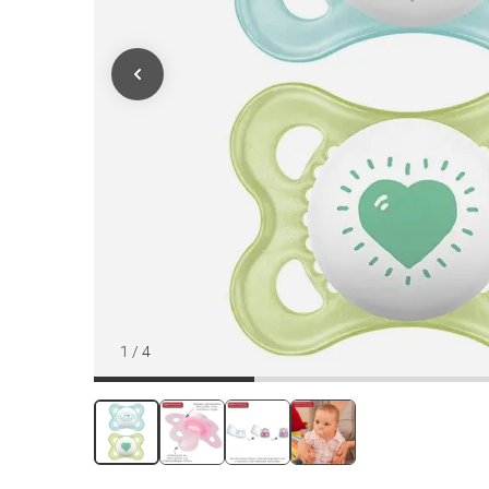
1
/
4