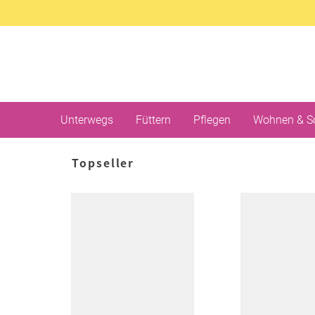
Unterwegs
Füttern
Pflegen
Wohnen & S
Topseller