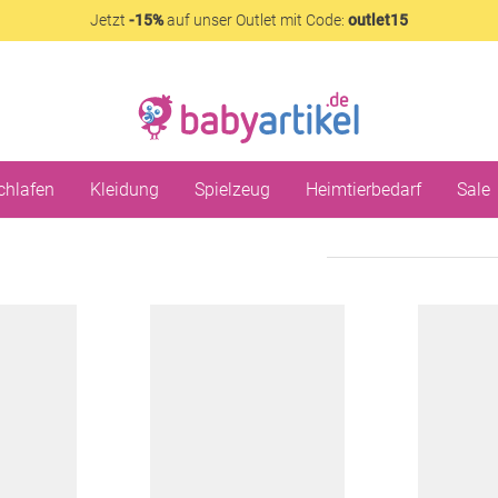
Jetzt
-15%
auf unser Outlet mit Code:
outlet15
chlafen
Kleidung
Spielzeug
Heimtierbedarf
Sale