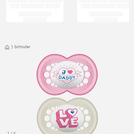
Schnuller
1
/
4