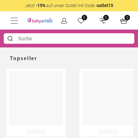
Jetzt
-15%
auf unser Outlet mit Code:
outlet15
0
0
0
Topseller