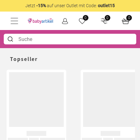
Jetzt
-15%
auf unser Outlet mit Code:
outlet15
0
0
0
Topseller