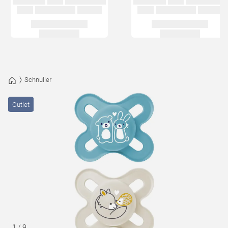
Schnuller
Outlet
1
/
9