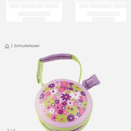
Schnullerboxen
1
/
4