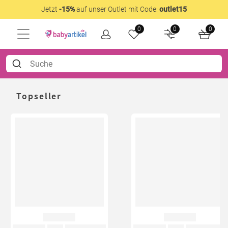
Jetzt
-15%
auf unser Outlet mit Code:
outlet15
0
0
0
Topseller