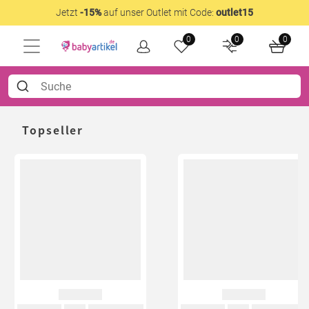
Jetzt
-15%
auf unser Outlet mit Code:
outlet15
0
0
0
Topseller