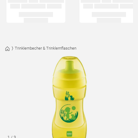
Trinklernbecher & Trinklernflaschen
1
/
3