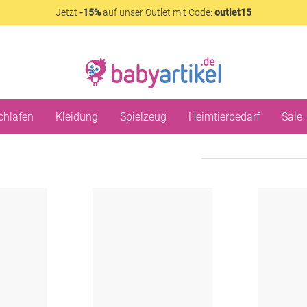
Jetzt
-15%
auf unser Outlet mit Code:
outlet15
chlafen
Kleidung
Spielzeug
Heimtierbedarf
Sale