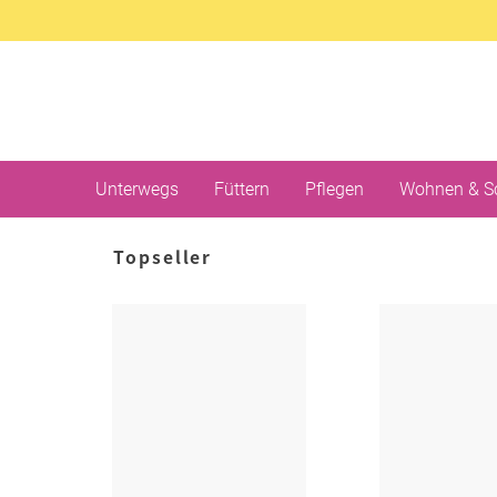
Unterwegs
Füttern
Pflegen
Wohnen & S
Topseller