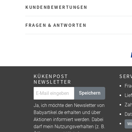
KUNDENBEWERTUNGEN
FRAGEN & ANTWORTEN
KÜKENPOST
SER
NEWSLETTER
Fra
Speichern
Lie
Zah
Ja, ich möchte den Newsletter von
Babyartikel.de erhalten und über
Dat
Aktionen informiert werden. Dabei
Wi
darf mein Nutzungsverhalten (z. B.