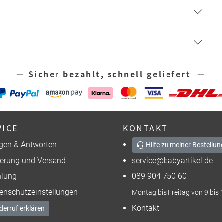
— Sicher bezahlt, schnell geliefert —
VICE
KONTAKT
gen & Antworten
Hilfe zu meiner Bestellun
ferung und Versand
service@babyartikel.de
lung
089 904 750 60
enschutzeinstellungen
Montag bis Freitag von 9 bis 
Kontakt
derruf erklären