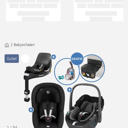
Babyschalen
Outlet
1
/
34