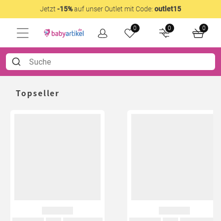
Jetzt
-15%
auf unser Outlet mit Code:
outlet15
0
0
0
Topseller