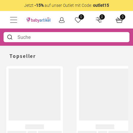
Jetzt
-15%
auf unser Outlet mit Code:
outlet15
0
0
0
Topseller