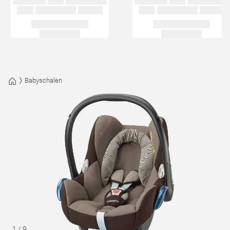
Babyschalen
1
/
9