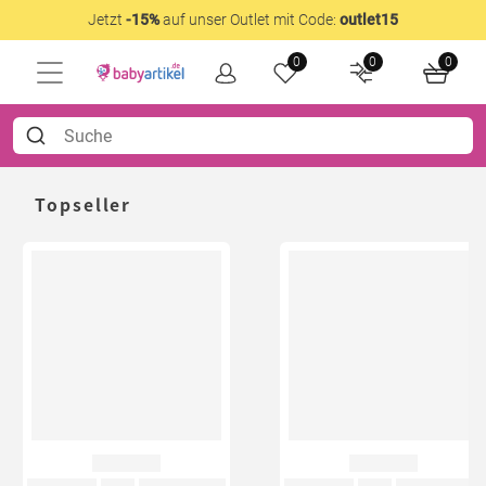
Jetzt
-15%
auf unser Outlet mit Code:
outlet15
0
0
0
Topseller