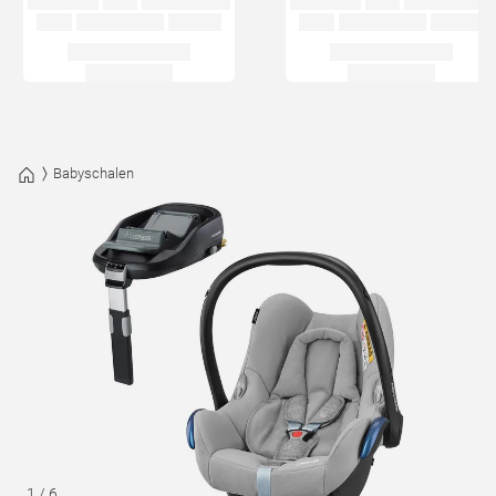
Babyschalen
1
/
6