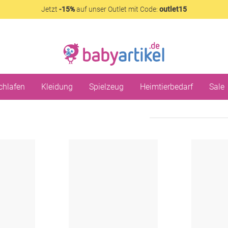
Jetzt
-15%
auf unser Outlet mit Code:
outlet15
chlafen
Kleidung
Spielzeug
Heimtierbedarf
Sale