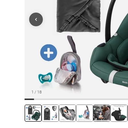
1
/
18