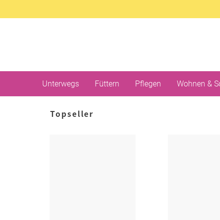
Unterwegs
Füttern
Pflegen
Wohnen & S
Topseller