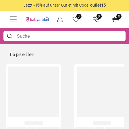
Jetzt
-15%
auf unser Outlet mit Code:
outlet15
0
0
0
Topseller