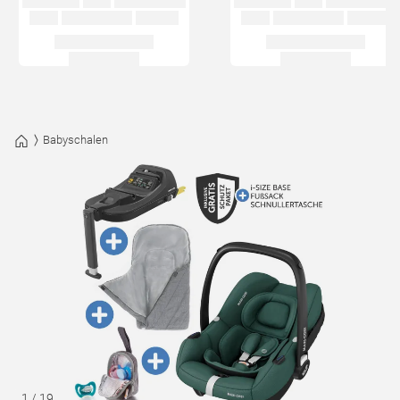
Babyschalen
1
/
19