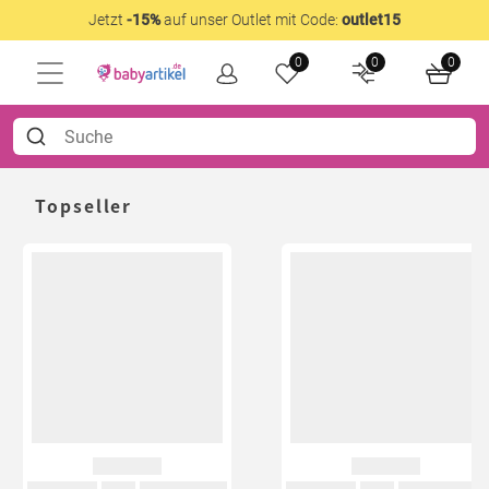
Jetzt
-15%
auf unser Outlet mit Code:
outlet15
0
0
0
Topseller