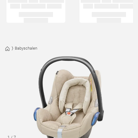
Babyschalen
1
/
7