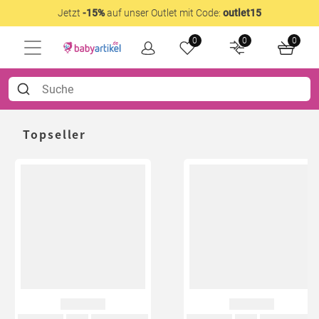
Jetzt
-15%
auf unser Outlet mit Code:
outlet15
0
0
0
Topseller