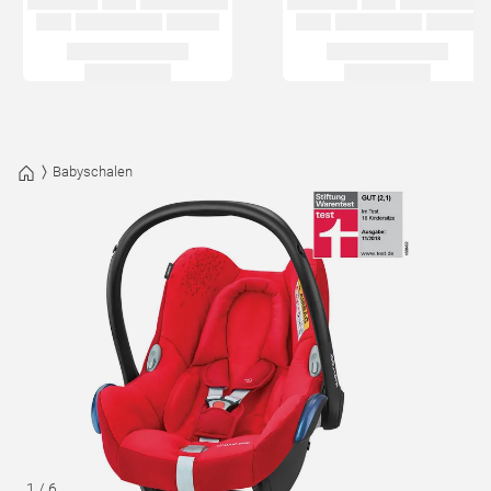
Babyschalen
1
/
6