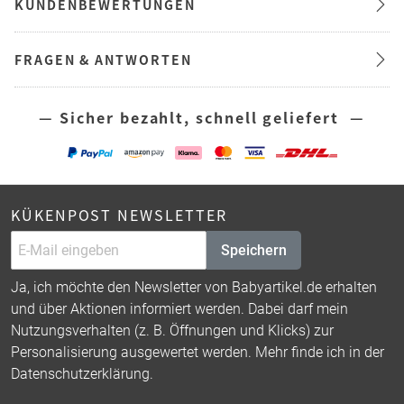
KUNDENBEWERTUNGEN
FRAGEN & ANTWORTEN
— Sicher bezahlt, schnell geliefert —
KÜKENPOST NEWSLETTER
Speichern
Ja, ich möchte den Newsletter von Babyartikel.de erhalten
und über Aktionen informiert werden. Dabei darf mein
Nutzungsverhalten (z. B. Öffnungen und Klicks) zur
Personalisierung ausgewertet werden. Mehr finde ich in der
Datenschutzerklärung
.