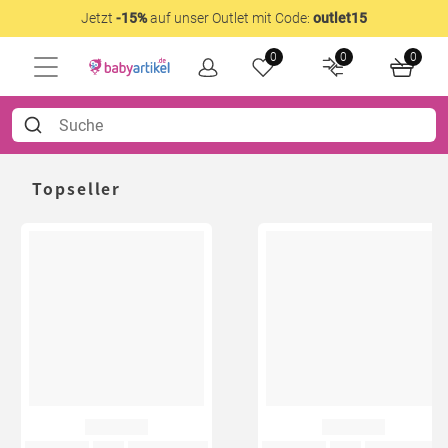
Jetzt
-15%
auf unser Outlet mit Code:
outlet15
0
0
0
Topseller