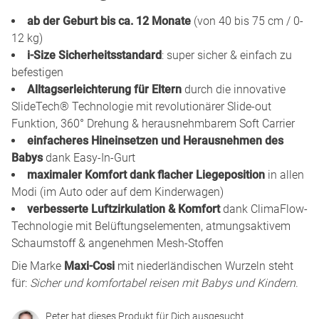
ab der Geburt bis ca. 12 Monate
(von 40 bis 75 cm / 0-
12 kg)
i-Size Sicherheitsstandard
: super sicher & einfach zu
befestigen
Alltagserleichterung für Eltern
durch die innovative
SlideTech® Technologie mit revolutionärer Slide-out
Funktion, 360° Drehung & herausnehmbarem Soft Carrier
einfacheres Hineinsetzen und Herausnehmen des
Babys
dank Easy-In-Gurt
maximaler Komfort dank flacher Liegeposition
in allen
Modi (im Auto oder auf dem Kinderwagen)
verbesserte Luftzirkulation & Komfort
dank ClimaFlow-
Technologie mit Belüftungselementen, atmungsaktivem
Schaumstoff & angenehmen Mesh-Stoffen
Die Marke
Maxi-Cosi
mit niederländischen Wurzeln steht
für:
Sicher und komfortabel reisen mit Babys und Kindern
.
Peter hat dieses Produkt für Dich ausgesucht.