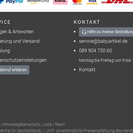
VICE
KONTAKT
gen & Antworten
Hilfe zu meiner Bestellun
ferung und Versand
service@babyartikel.de
lung
089 904 750 60
enschutzeinstellungen
Montag bis Freitag von 9 bis 
Kontakt
derruf erklären
|
Hinweisgeberschutz
|
Jobs
|
Team
tenfrei (in Deutschland). | UVP: unverbindliche Preisempfehlung des Herste