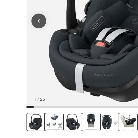
1
/
25