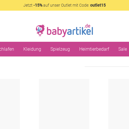
Jetzt
-15%
auf unser Outlet mit Code:
outlet15
chlafen
Kleidung
Spielzeug
Heimtierbedarf
Sale