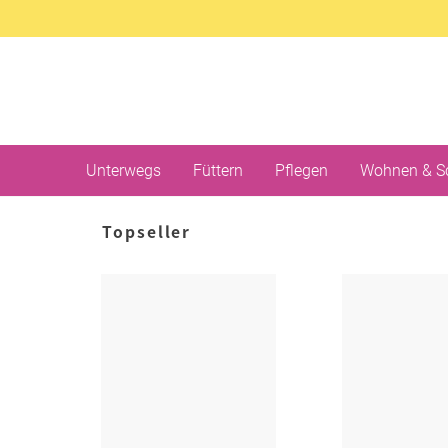
Unterwegs
Füttern
Pflegen
Wohnen & S
Topseller