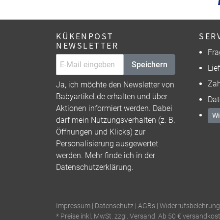
KÜKENPOST
SER
NEWSLETTER
Fra
Speichern
Lie
Zah
Ja, ich möchte den Newsletter von
Babyartikel.de erhalten und über
Dat
Aktionen informiert werden. Dabei
Wi
darf mein Nutzungsverhalten (z. B.
Öffnungen und Klicks) zur
Personalisierung ausgewertet
werden. Mehr finde ich in der
Datenschutzerklärung
.
Impressum
|
Datenschutz
|
AGBs
|
Widerrufsbelehrung
* Preise inkl. MwSt. zzgl. Versand. Ab 50 € versandkos