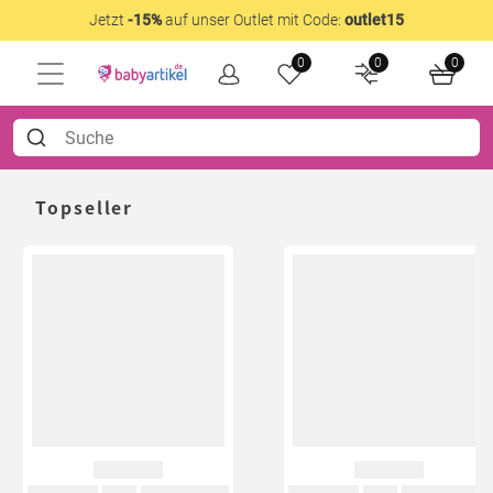
Jetzt
-15%
auf unser Outlet mit Code:
outlet15
0
0
0
Topseller