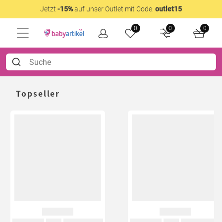
Jetzt
-15%
auf unser Outlet mit Code:
outlet15
0
0
0
Topseller