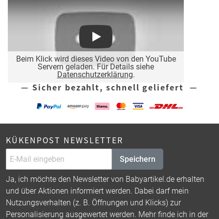
Play
Beim Klick wird dieses Video von den YouTube
Servern geladen. Für Details siehe
Datenschutzerklärung
.
— Sicher bezahlt, schnell geliefert —
KÜKENPOST NEWSLETTER
Speichern
Ja, ich möchte den Newsletter von Babyartikel.de erhalten
und über Aktionen informiert werden. Dabei darf mein
Nutzungsverhalten (z. B. Öffnungen und Klicks) zur
Personalisierung ausgewertet werden. Mehr finde ich in der