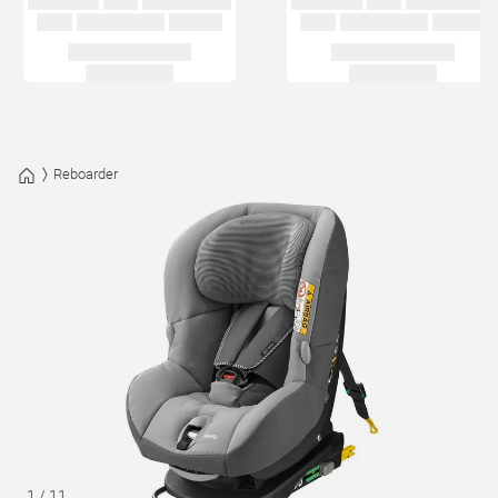
Reboarder
1
/
11