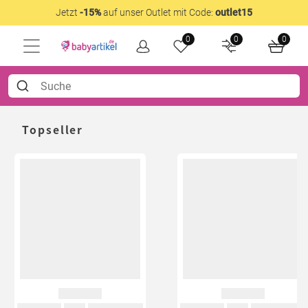
Jetzt
-15%
auf unser Outlet mit Code:
outlet15
0
0
0
Topseller