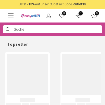
Jetzt
-15%
auf unser Outlet mit Code:
outlet15
0
0
0
Topseller