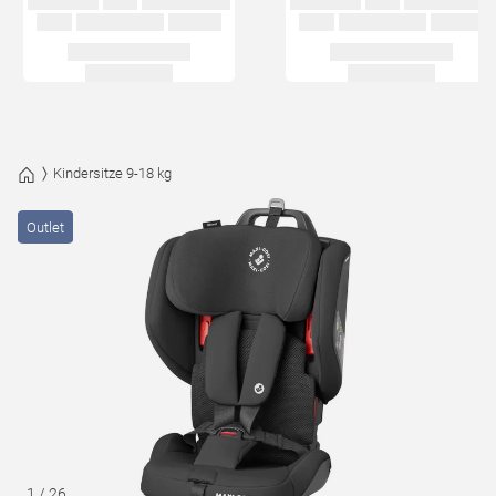
Kindersitze 9-18 kg
Outlet
1
/
26