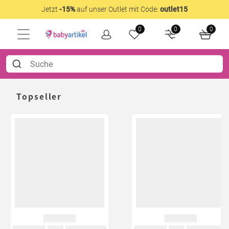
Jetzt
-15%
auf unser Outlet mit Code:
outlet15
0
0
0
Topseller