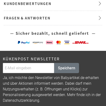
KUNDENBEWERTUNGEN
FRAGEN & ANTWORTEN
— Sicher bezahlt, schnell geliefert —
KÜKENPOST NEWSLETTER
Speichern
Ja, ich möchte den Newsletter von Babyartikel.de erhalten
und über Aktionen informiert werden. Dabei darf mein
Nutzungsverhalten (z. B. Öffnungen und Klicks) zur
Personalisierung ausgewertet werden. Mehr finde ich in der
Datenschutzerklärung
.