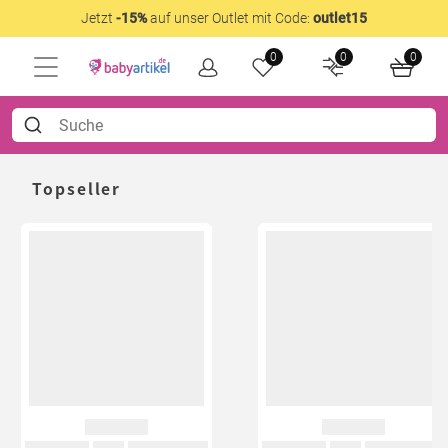
Jetzt
-15%
auf unser Outlet mit Code:
outlet15
0
0
0
Topseller