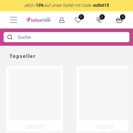
Jetzt
-15%
auf unser Outlet mit Code:
outlet15
0
0
0
Topseller