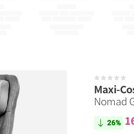
Maxi-Co
Nomad G
1
26%