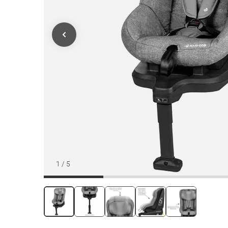
1
/
5