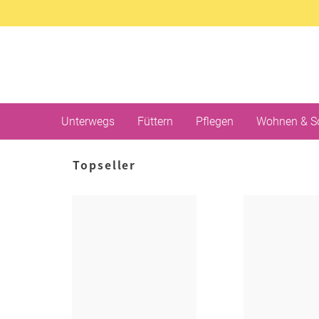
Unterwegs
Füttern
Pflegen
Wohnen & S
Topseller