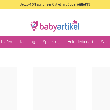
Jetzt
-15%
auf unser Outlet mit Code:
outlet15
chlafen
Kleidung
Spielzeug
Heimtierbedarf
Sale