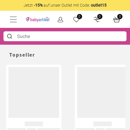
Jetzt
-15%
auf unser Outlet mit Code:
outlet15
0
0
0
Topseller