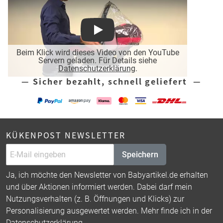
Play
Beim Klick wird dieses Video von den YouTube
Servern geladen. Für Details siehe
Datenschutzerklärung
.
— Sicher bezahlt, schnell geliefert —
KÜKENPOST NEWSLETTER
Speichern
Ja, ich möchte den Newsletter von Babyartikel.de erhalten
und über Aktionen informiert werden. Dabei darf mein
Nutzungsverhalten (z. B. Öffnungen und Klicks) zur
Personalisierung ausgewertet werden. Mehr finde ich in der
Datenschutzerklärung
.