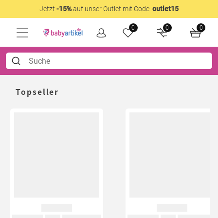
Jetzt
-15%
auf unser Outlet mit Code:
outlet15
0
0
0
Topseller