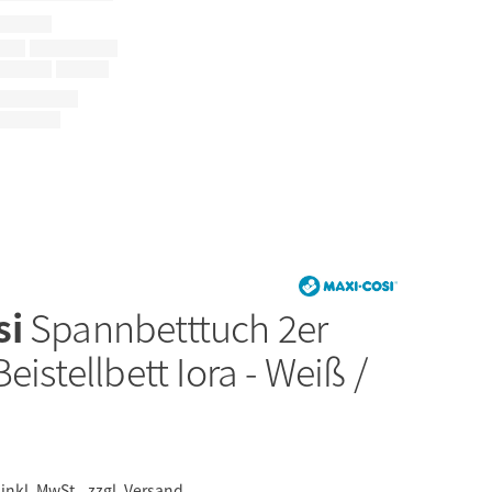
si
Spannbetttuch 2er
eistellbett Iora - Weiß /
inkl. MwSt.,
zzgl. Versand