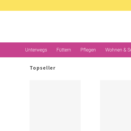
Unterwegs
Füttern
Pflegen
Wohnen & S
Topseller