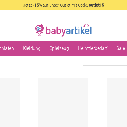
Jetzt
-15%
auf unser Outlet mit Code:
outlet15
chlafen
Kleidung
Spielzeug
Heimtierbedarf
Sale