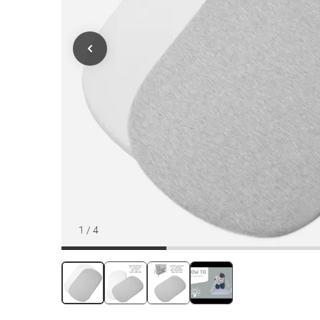
1
/
4