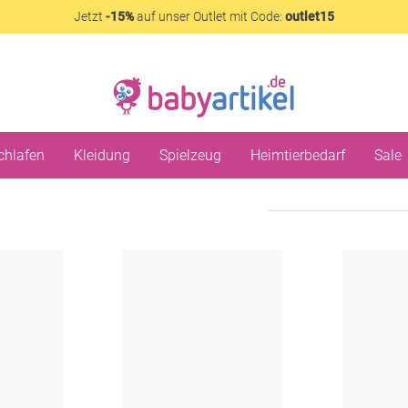
Jetzt
-15%
auf unser Outlet mit Code:
outlet15
chlafen
Kleidung
Spielzeug
Heimtierbedarf
Sale