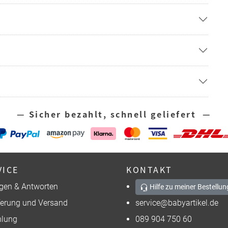
— Sicher bezahlt, schnell geliefert —
VICE
KONTAKT
gen & Antworten
Hilfe zu meiner Bestellun
ferung und Versand
service@babyartikel.de
lung
089 904 750 60