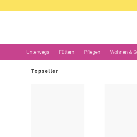
Unterwegs
Füttern
Pflegen
Wohnen & S
Topseller