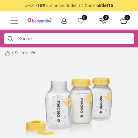
Jetzt
-15%
auf unser Outlet mit Code:
outlet15
0
0
0
Stillzubehör