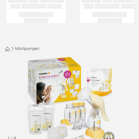
Milchpumpen
1
/
8