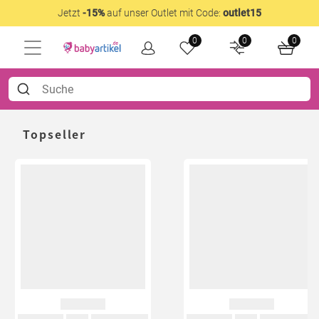
Jetzt
-15%
auf unser Outlet mit Code:
outlet15
0
0
0
Topseller