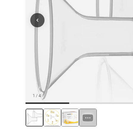
1
/
4