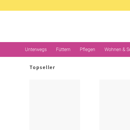
Unterwegs
Füttern
Pflegen
Wohnen & S
Topseller