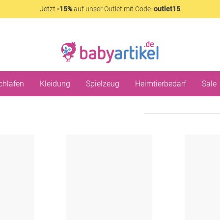
Jetzt
-15%
auf unser Outlet mit Code:
outlet15
chlafen
Kleidung
Spielzeug
Heimtierbedarf
Sale