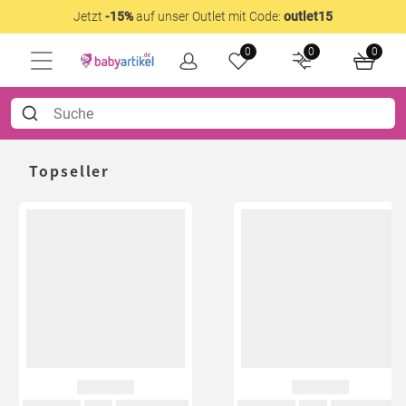
Jetzt
-15%
auf unser Outlet mit Code:
outlet15
0
0
0
Topseller