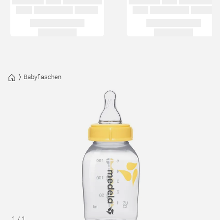
Babyflaschen
1
/
1