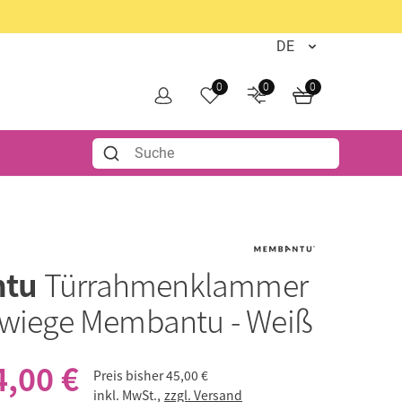
0
0
0
ntu
Türrahmenklammer
rwiege Membantu - Weiß
4,00 €
Preis bisher
45,00 €
inkl. MwSt.,
zzgl. Versand