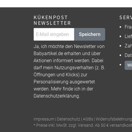
KÜKENPOST
SER
NEWSLETTER
Fra
Speichern
Lie
Zah
Ja, ich möchte den Newsletter von
Babyartikel.de erhalten und über
Dat
Aktionen informiert werden. Dabei
Wi
darf mein Nutzungsverhalten (z. B.
Öffnungen und Klicks) zur
Personalisierung ausgewertet
werden. Mehr finde ich in der
Datenschutzerklärung
.
Impressum
|
Datenschutz
|
AGBs
|
Widerrufsbelehrung
* Preise inkl. MwSt. zzgl. Versand. Ab 50 € versandkos