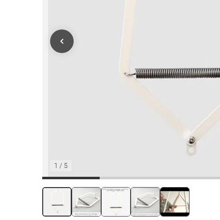
1
/
5