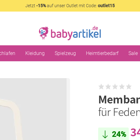
Jetzt
-15%
auf unser Outlet mit Code:
outlet15
chlafen
Kleidung
Spielzeug
Heimtierbedarf
Sale
Memba
für Fede
3
24%