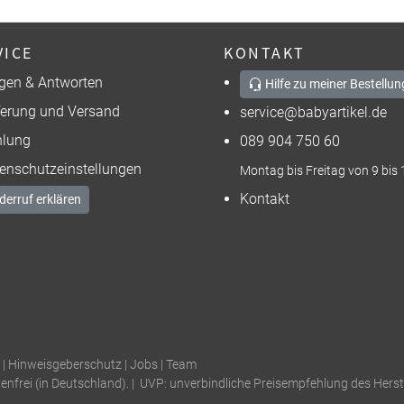
VICE
KONTAKT
gen & Antworten
Hilfe zu meiner Bestellun
ferung und Versand
service@babyartikel.de
lung
089 904 750 60
enschutzeinstellungen
Montag bis Freitag von 9 bis 
Kontakt
derruf erklären
|
Hinweisgeberschutz
|
Jobs
|
Team
tenfrei (in Deutschland). | UVP: unverbindliche Preisempfehlung des Herste