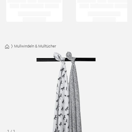
Mullwindeln & Mulltücher
1
/
1