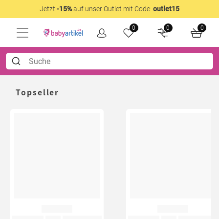
Jetzt
-15%
auf unser Outlet mit Code:
outlet15
0
0
0
Topseller