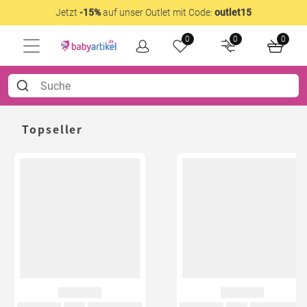
Jetzt
-15%
auf unser Outlet mit Code:
outlet15
0
0
0
Topseller