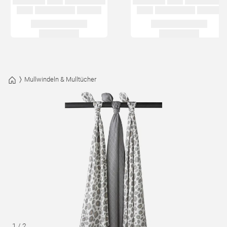
Mullwindeln & Mulltücher
1
/
2