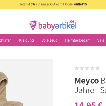
Jetzt
-15%
auf unser Outlet mit Code:
outlet15
chlafen
Kleidung
Spielzeug
Heimtierbedarf
Sale
Meyco
B
Jahre - 
14,95 €