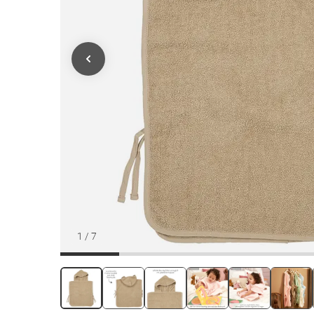
1
/
7