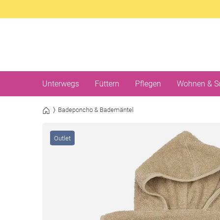
Unterwegs
Füttern
Pflegen
Wohnen & S
Badeponcho & Bademäntel
Outlet