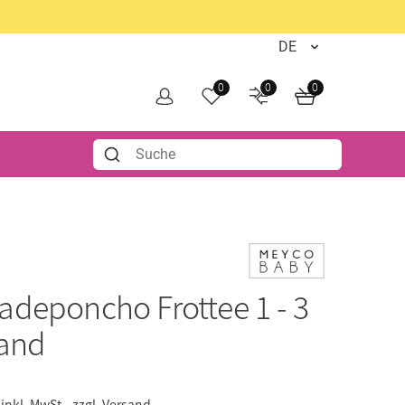
0
0
0
adeponcho Frottee 1 - 3
Sand
inkl. MwSt.,
zzgl. Versand