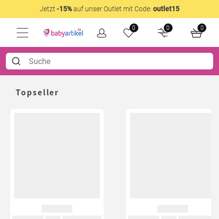
Jetzt
-15%
auf unser Outlet mit Code:
outlet15
0
0
0
Topseller