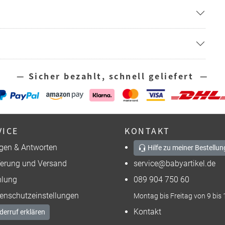
— Sicher bezahlt, schnell geliefert —
VICE
KONTAKT
gen & Antworten
Hilfe zu meiner Bestellun
ferung und Versand
service@babyartikel.de
lung
089 904 750 60
enschutzeinstellungen
Montag bis Freitag von 9 bis 
Kontakt
derruf erklären