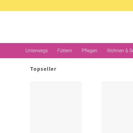
Unterwegs
Füttern
Pflegen
Wohnen & S
Topseller