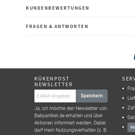
KUNDENBEWERTUNGEN
FRAGEN & ANTWORTEN
KÜKENPOST
SER
NEWSLETTER
Fra
Speichern
Lie
Zah
Ja, ich möchte den Newsletter von
Babyartikel.de erhalten und über
Dat
Aktionen informiert werden. Dabei
Wi
darf mein Nutzungsverhalten (z. B.