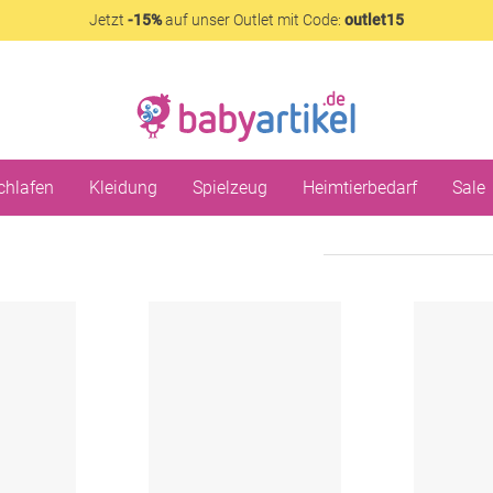
Jetzt
-15%
auf unser Outlet mit Code:
outlet15
chlafen
Kleidung
Spielzeug
Heimtierbedarf
Sale