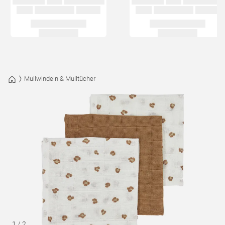
Mullwindeln & Mulltücher
1
/
2