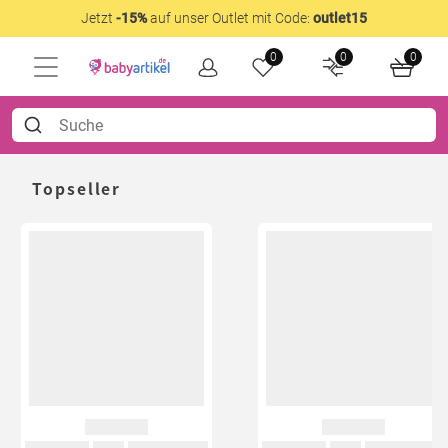
Jetzt
-15%
auf unser Outlet mit Code:
outlet15
0
0
0
Topseller