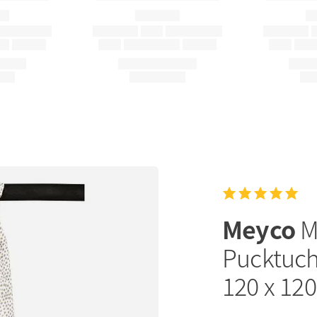
Meyco
M
Pucktuch
120 x 12