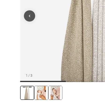
1
/
3