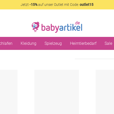
Jetzt
-15%
auf unser Outlet mit Code:
outlet15
chlafen
Kleidung
Spielzeug
Heimtierbedarf
Sale