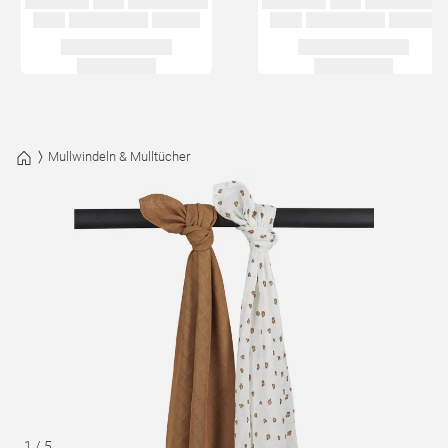
Mullwindeln & Mulltücher
1
/
5