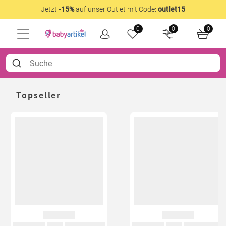
Jetzt
-15%
auf unser Outlet mit Code:
outlet15
0
0
0
Topseller