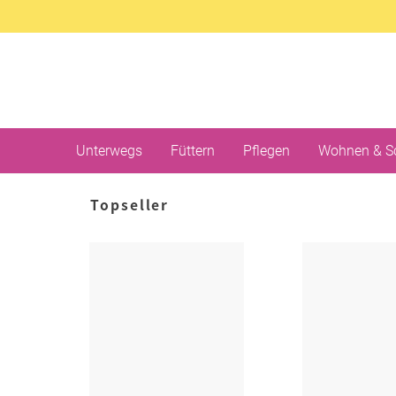
Unterwegs
Füttern
Pflegen
Wohnen & S
Topseller