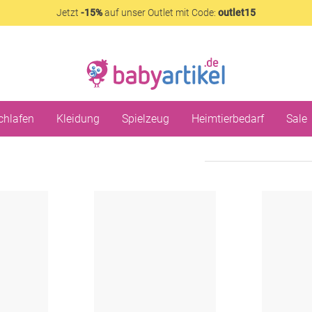
Jetzt
-15%
auf unser Outlet mit Code:
outlet15
chlafen
Kleidung
Spielzeug
Heimtierbedarf
Sale