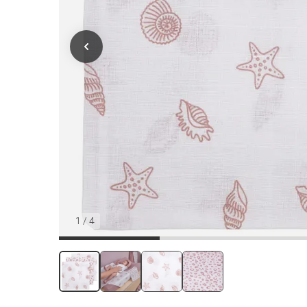
1
/
4