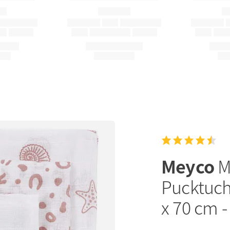
Meyco
M
Pucktuch
x 70 cm -