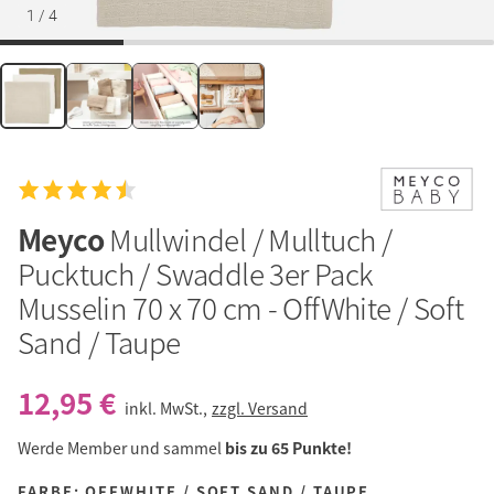
1
/
4
Meyco
Mullwindel / Mulltuch /
Pucktuch / Swaddle 3er Pack
Musselin 70 x 70 cm - OffWhite / Soft
Sand / Taupe
12,95 €
inkl. MwSt.,
zzgl. Versand
Werde Member und sammel
bis zu 65 Punkte!
FARBE: OFFWHITE / SOFT SAND / TAUPE