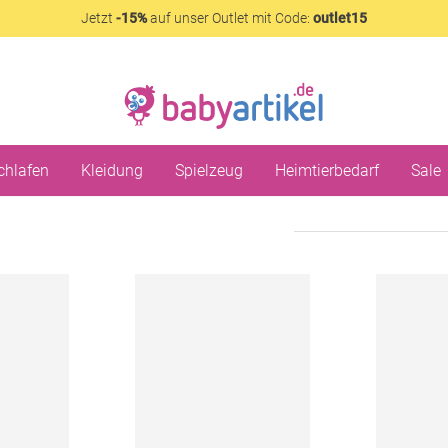
Jetzt
-15%
auf unser Outlet mit Code:
outlet15
chlafen
Kleidung
Spielzeug
Heimtierbedarf
Sale