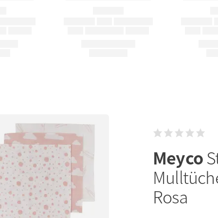
Meyco
S
Mulltüche
Rosa