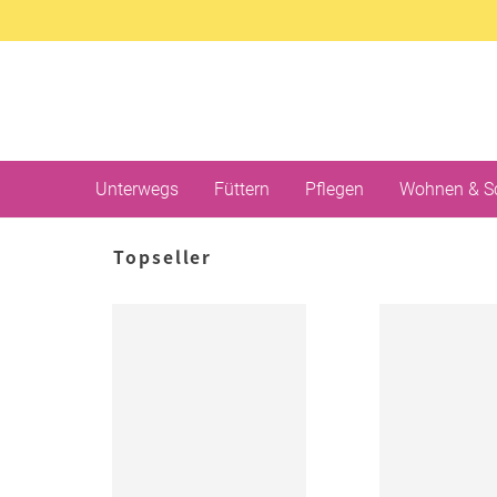
Unterwegs
Füttern
Pflegen
Wohnen & S
Topseller